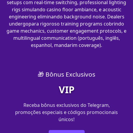
setups com real-time switching, professional lighting
rigs simulando casino floor ambiance, e acoustic
engineering eliminando background noise. Dealers
undergopara rigoroso training programs cobrindo
game mechanics, customer engagement protocols, e
multilingual communication (português, inglês,
espanhol, mandarim coverage).
🎁 Bônus Exclusivos
VIP
Receba bônus exclusivos do Telegram,
promoções especiais e códigos promocionais
únicos!