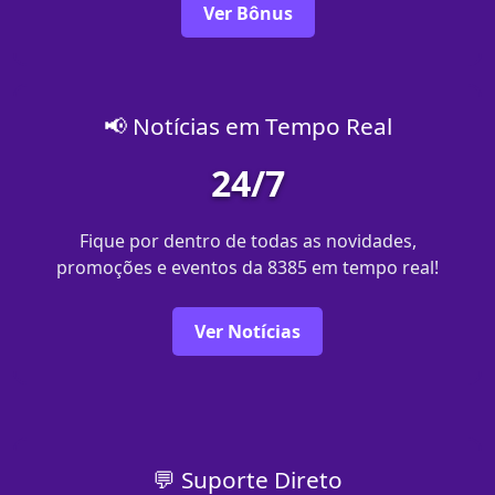
Ver Bônus
📢 Notícias em Tempo Real
24/7
Fique por dentro de todas as novidades,
promoções e eventos da 8385 em tempo real!
Ver Notícias
💬 Suporte Direto