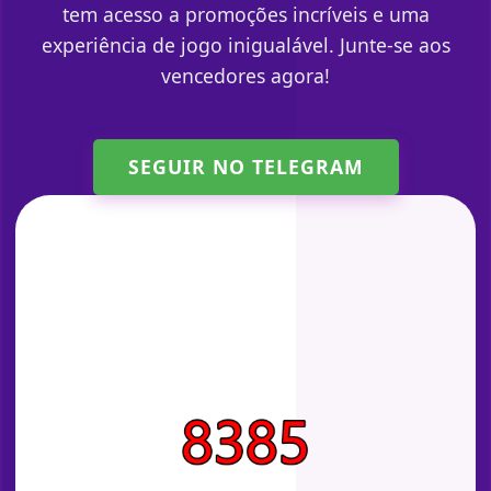
tem acesso a promoções incríveis e uma
experiência de jogo inigualável. Junte-se aos
vencedores agora!
SEGUIR NO TELEGRAM