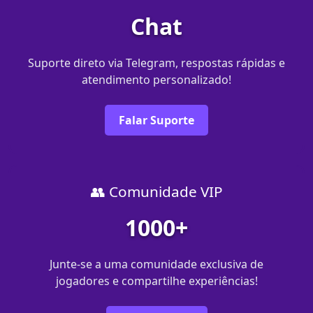
Chat
Suporte direto via Telegram, respostas rápidas e
atendimento personalizado!
Falar Suporte
👥 Comunidade VIP
1000+
Junte-se a uma comunidade exclusiva de
jogadores e compartilhe experiências!