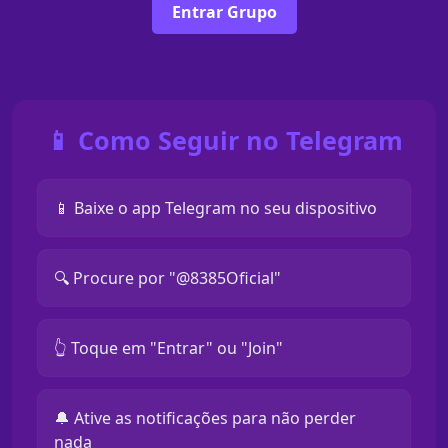
Entrar Grupo
📱 Como Seguir no Telegram
📱 Baixe o app Telegram no seu dispositivo
🔍 Procure por "@8385Oficial"
👆 Toque em "Entrar" ou "Join"
🔔 Ative as notificações para não perder
nada