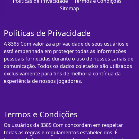
Políticas de Privacidade
Termos e Condições
Sitemap
Políticas de Privacidade
A 8385 Com valoriza a privacidade de seus usuários e
está empenhada em proteger todas as informações
pessoais fornecidas durante o uso de nossos canais de
comunicação. Todos os dados coletados são utilizados
exclusivamente para fins de melhoria contínua da
experiência de nossos jogadores.
Termos e Condições
Os usuários da 8385 Com concordam em respeitar
todas as regras e regulamentos estabelecidos. É