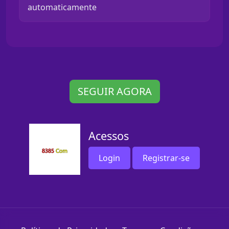
automaticamente
SEGUIR AGORA
Acessos
Login
Registrar-se