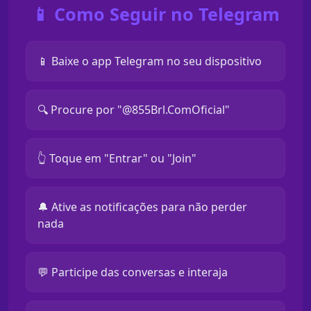
📱 Como Seguir no Telegram
📱 Baixe o app Telegram no seu dispositivo
🔍 Procure por "@855Brl.ComOficial"
👆 Toque em "Entrar" ou "Join"
🔔 Ative as notificações para não perder
nada
💬 Participe das conversas e interaja