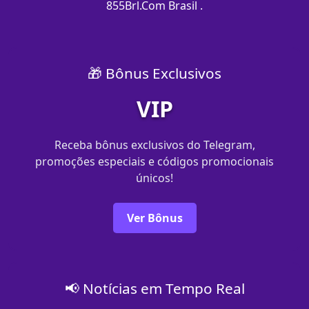
855Brl.Com Brasil .
🎁 Bônus Exclusivos
VIP
Receba bônus exclusivos do Telegram,
promoções especiais e códigos promocionais
únicos!
Ver Bônus
📢 Notícias em Tempo Real