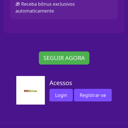
🎁 Receba bônus exclusivos
automaticamente
SEGUIR AGORA
Acessos
Login
Registrar-se