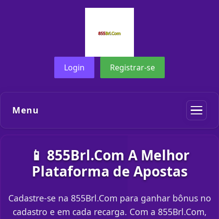
Login
Registrar-se
Menu
📱 855Brl.Com A Melhor
Plataforma de Apostas
Cadastre-se na 855Brl.Com para ganhar bônus no
cadastro e em cada recarga. Com a 855Brl.Com,