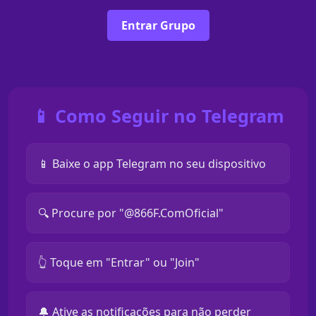
Entrar Grupo
📱 Como Seguir no Telegram
📱 Baixe o app Telegram no seu dispositivo
🔍 Procure por "@866F.ComOficial"
👆 Toque em "Entrar" ou "Join"
🔔 Ative as notificações para não perder