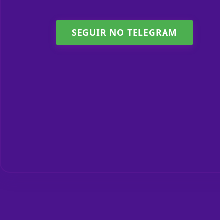
SEGUIR NO TELEGRAM