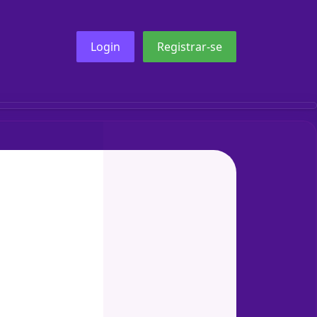
Login
Registrar-se