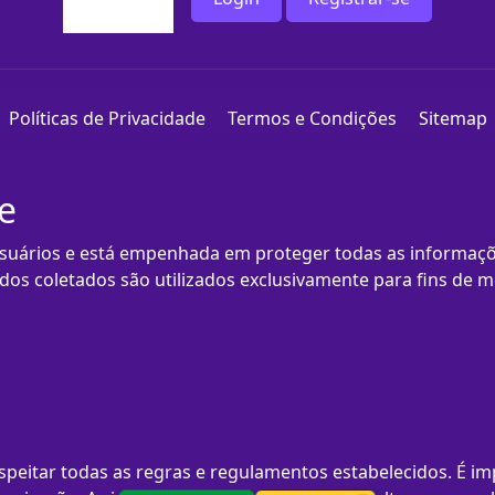
Políticas de Privacidade
Termos e Condições
Sitemap
de
 usuários e está empenhada em proteger todas as informaçõ
os coletados são utilizados exclusivamente para fins de m
eitar todas as regras e regulamentos estabelecidos. É im