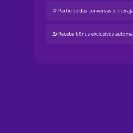
💬 Participe das conversas e interaj
🎁 Receba bônus exclusivos autom