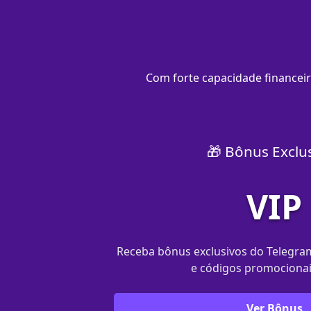
Com forte capacidade financeir
🎁 Bônus Exclu
VIP
Receba bônus exclusivos do Telegra
e códigos promocionai
Ver Bônus