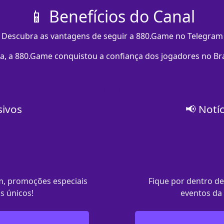
📱 Benefícios do Canal
Descubra as vantagens de seguir a 880.Game no Telegram
a, a 880.Game conquistou a confiança dos jogadores no Bra
sivos
📢 Notí
m, promoções especiais
Fique por dentro d
s únicos!
eventos da