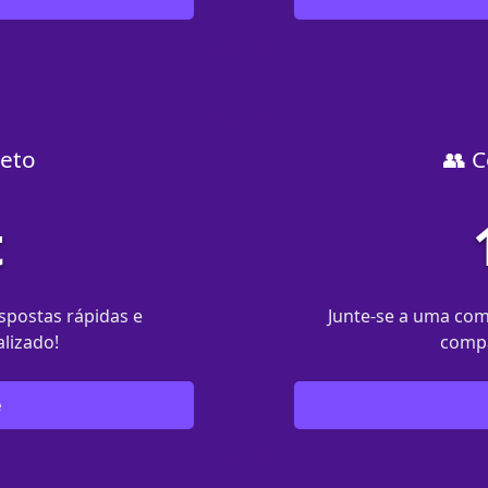
reto
👥 
t
espostas rápidas e
Junte-se a uma com
lizado!
compa
e