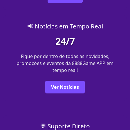
📢 Notícias em Tempo Real
24/7
Fique por dentro de todas as novidades,
promoções e eventos da 8888Game APP em
tempo real!
Ver Notícias
💬 Suporte Direto