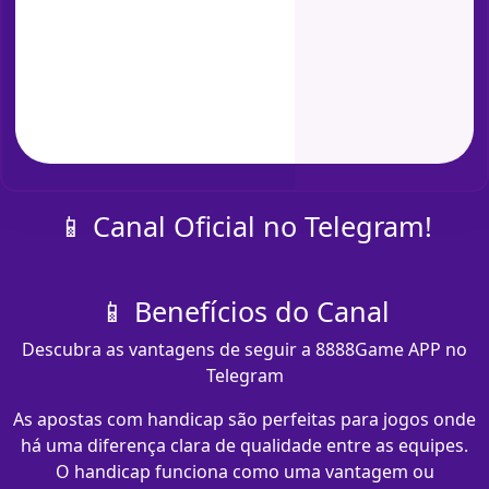
📱 Canal Oficial no Telegram!
📱 Benefícios do Canal
Descubra as vantagens de seguir a 8888Game APP no
Telegram
As apostas com handicap são perfeitas para jogos onde
há uma diferença clara de qualidade entre as equipes.
O handicap funciona como uma vantagem ou