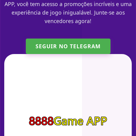
APP, você tem acesso a promoções incríveis e uma
experiência de jogo inigualável. Junte-se aos
vencedores agora!
SEGUIR NO TELEGRAM