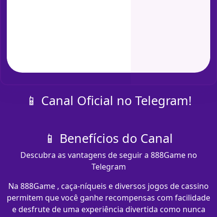
📱 Canal Oficial no Telegram!
📱 Benefícios do Canal
Descubra as vantagens de seguir a 888Game no
Telegram
Na 888Game , caça-níqueis e diversos jogos de cassino
permitem que você ganhe recompensas com facilidade
e desfrute de uma experiência divertida como nunca