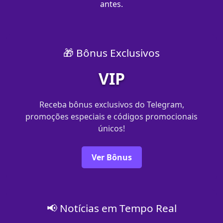
antes.
🎁 Bônus Exclusivos
VIP
Receba bônus exclusivos do Telegram,
promoções especiais e códigos promocionais
únicos!
Ver Bônus
📢 Notícias em Tempo Real