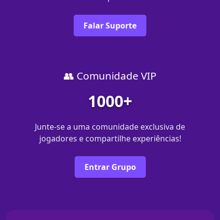
Falar Suporte
👥 Comunidade VIP
1000+
Junte-se a uma comunidade exclusiva de
jogadores e compartilhe experiências!
Entrar Grupo