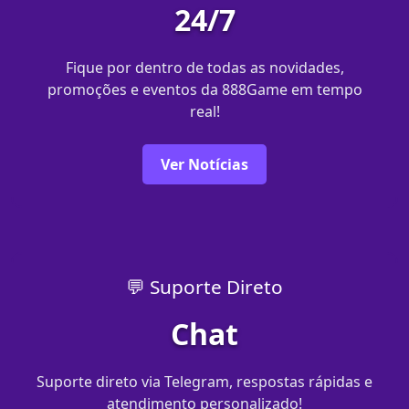
24/7
Fique por dentro de todas as novidades,
promoções e eventos da 888Game em tempo
real!
Ver Notícias
💬 Suporte Direto
Chat
Suporte direto via Telegram, respostas rápidas e
atendimento personalizado!