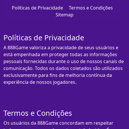
Políticas de Privacidade
Termos e Condições
Sitemap
Políticas de Privacidade
A 888Game valoriza a privacidade de seus usuários e
está empenhada em proteger todas as informações
pessoais fornecidas durante o uso de nossos canais de
comunicação. Todos os dados coletados são utilizados
exclusivamente para fins de melhoria contínua da
experiência de nossos jogadores.
Termos e Condições
Os usuários da 888Game concordam em respeitar