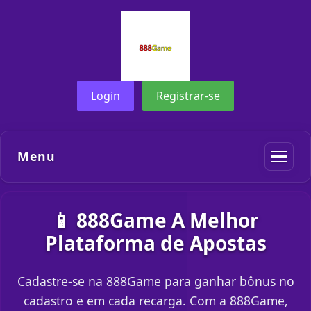
Login
Registrar-se
Menu
📱 888Game A Melhor
Plataforma de Apostas
Cadastre-se na 888Game para ganhar bônus no
cadastro e em cada recarga. Com a 888Game,