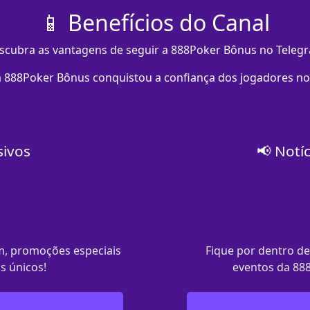
📱 Benefícios do Canal
scubra as vantagens de seguir a 888Poker Bônus no Teleg
a 888Poker Bônus conquistou a confiança dos jogadores no 
sivos
📢 Notí
m, promoções especiais
Fique por dentro d
s únicos!
eventos da 88