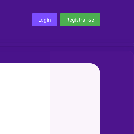
Login
Registrar-se