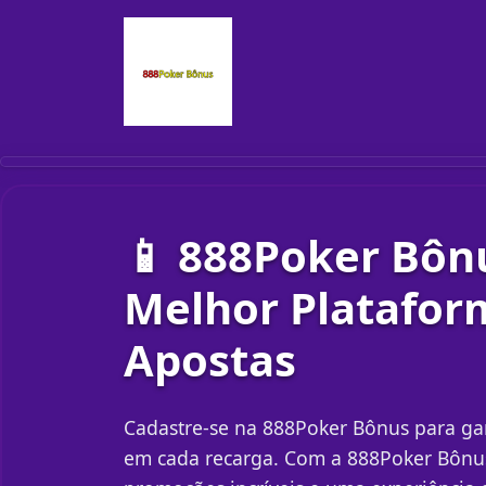
📱 888Poker Bôn
Melhor Platafor
Apostas
Cadastre-se na 888Poker Bônus para ga
em cada recarga. Com a 888Poker Bônus