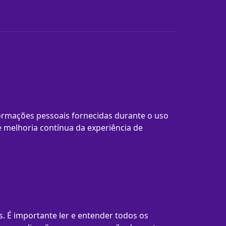
ormações pessoais fornecidas durante o uso
e melhoria contínua da experiência de
 É importante ler e entender todos os