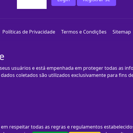
Políticas de Privacidade
Termos e Condições
Sitemap
de
e seus usuários e está empenhada em proteger todas as inf
dados coletados são utilizados exclusivamente para fins d
m respeitar todas as regras e regulamentos estabelecidos.