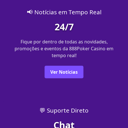
📢 Notícias em Tempo Real
24/7
Fique por dentro de todas as novidades,
promoções e eventos da 888Poker Casino em
tempo real!
Ver Notícias
💬 Suporte Direto
Chat