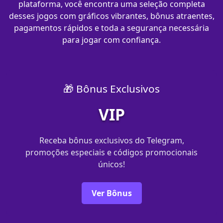
plataforma, você encontra uma seleção completa
desses jogos com gráficos vibrantes, bônus atraentes,
pagamentos rápidos e toda a segurança necessária
para jogar com confiança.
🎁 Bônus Exclusivos
VIP
Receba bônus exclusivos do Telegram,
promoções especiais e códigos promocionais
únicos!
Ver Bônus