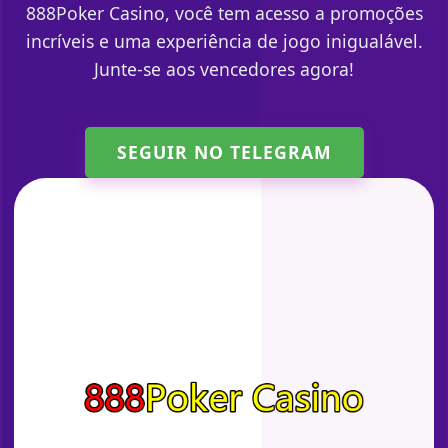
888Poker Casino, você tem acesso a promoções
incríveis e uma experiência de jogo inigualável.
Junte-se aos vencedores agora!
SEGUIR NO TELEGRAM