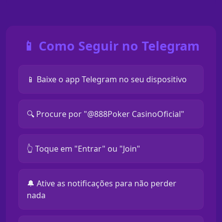
📱 Como Seguir no Telegram
📱 Baixe o app Telegram no seu dispositivo
🔍 Procure por "@888Poker CasinoOficial"
👆 Toque em "Entrar" ou "Join"
🔔 Ative as notificações para não perder
nada