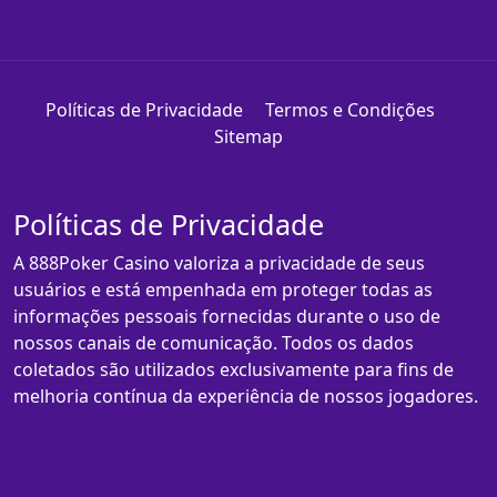
Políticas de Privacidade
Termos e Condições
Sitemap
Políticas de Privacidade
A 888Poker Casino valoriza a privacidade de seus
usuários e está empenhada em proteger todas as
informações pessoais fornecidas durante o uso de
nossos canais de comunicação. Todos os dados
coletados são utilizados exclusivamente para fins de
melhoria contínua da experiência de nossos jogadores.