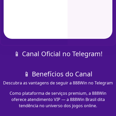
📱 Canal Oficial no Telegram!
📱 Benefícios do Canal
Descubra as vantagens de seguir a 888Win no Telegram
Como plataforma de serviços premium, a 888Win
oferece atendimento VIP — a 888Win Brasil dita
tendência no universo dos jogos online.