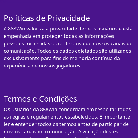
Políticas de Privacidade
A 888Win valoriza a privacidade de seus usuários e está
empenhada em proteger todas as informações
pessoais fornecidas durante o uso de nossos canais de
comunicação. Todos os dados coletados são utilizados
exclusivamente para fins de melhoria contínua da
experiência de nossos jogadores.
Termos e Condições
Os usuários da 888Win concordam em respeitar todas
as regras e regulamentos estabelecidos. É importante
ler e entender todos os termos antes de participar de
nossos canais de comunicação. A violação destes