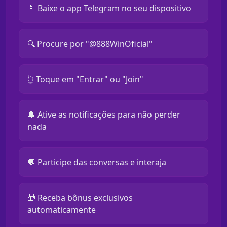
📱 Baixe o app Telegram no seu dispositivo
🔍 Procure por "@888WinOficial"
👆 Toque em "Entrar" ou "Join"
🔔 Ative as notificações para não perder
nada
💬 Participe das conversas e interaja
🎁 Receba bônus exclusivos
automaticamente