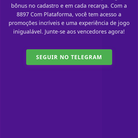
bônus no cadastro e em cada recarga. Com a
8897 Com Plataforma, você tem acesso a
promoções incríveis e uma experiência de jogo
inigualável. Junte-se aos vencedores agora!
SEGUIR NO TELEGRAM