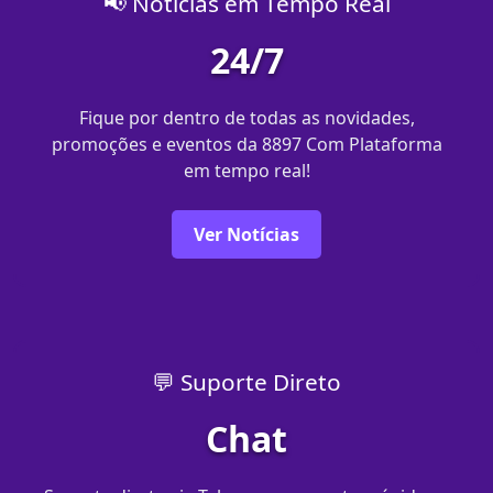
📢 Notícias em Tempo Real
24/7
Fique por dentro de todas as novidades,
promoções e eventos da 8897 Com Plataforma
em tempo real!
Ver Notícias
💬 Suporte Direto
Chat