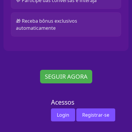
💬 Participe das conversas e interaja
🎁 Receba bônus exclusivos
automaticamente
SEGUIR AGORA
Acessos
Login
Registrar-se