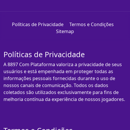
Políticas de Privacidade
Termos e Condições
Sitemap
Políticas de Privacidade
A 8897 Com Plataforma valoriza a privacidade de seus
usuários e está empenhada em proteger todas as
informações pessoais fornecidas durante o uso de
nossos canais de comunicação. Todos os dados
coletados são utilizados exclusivamente para fins de
melhoria contínua da experiência de nossos jogadores.