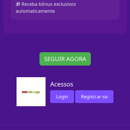
🎁 Receba bônus exclusivos
automaticamente
SEGUIR AGORA
Acessos
Login
Registrar-se