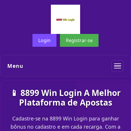
Login
Registrar-se
Menu
📱 8899 Win Login A Melhor
Plataforma de Apostas
Cadastre-se na 8899 Win Login para ganhar
bônus no cadastro e em cada recarga. Com a