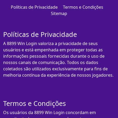
Políticas de Privacidade
Termos e Condições
Sitemap
Políticas de Privacidade
A 8899 Win Login valoriza a privacidade de seus
usuários e está empenhada em proteger todas as
informações pessoais fornecidas durante o uso de
nossos canais de comunicação. Todos os dados
coletados são utilizados exclusivamente para fins de
melhoria contínua da experiência de nossos jogadores.
Termos e Condições
Os usuários da 8899 Win Login concordam em