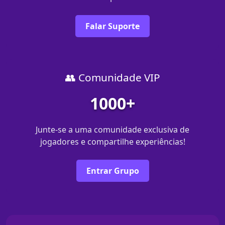
Falar Suporte
👥 Comunidade VIP
1000+
Junte-se a uma comunidade exclusiva de
jogadores e compartilhe experiências!
Entrar Grupo