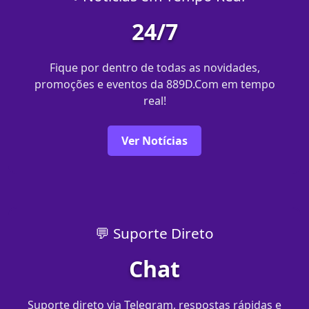
24/7
Fique por dentro de todas as novidades,
promoções e eventos da 889D.Com em tempo
real!
Ver Notícias
💬 Suporte Direto
Chat
Suporte direto via Telegram, respostas rápidas e