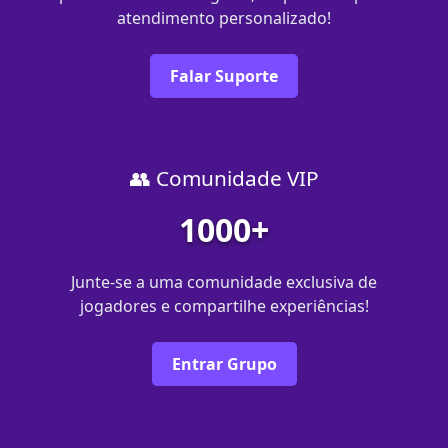
atendimento personalizado!
Falar Suporte
👥 Comunidade VIP
1000+
Junte-se a uma comunidade exclusiva de
jogadores e compartilhe experiências!
Entrar Grupo