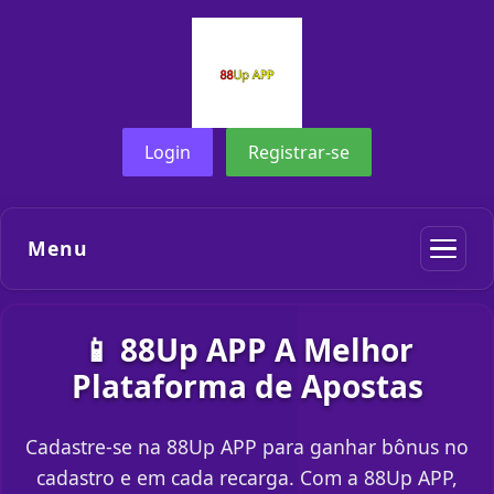
Login
Registrar-se
Menu
📱 88Up APP A Melhor
Plataforma de Apostas
Cadastre-se na 88Up APP para ganhar bônus no
cadastro e em cada recarga. Com a 88Up APP,