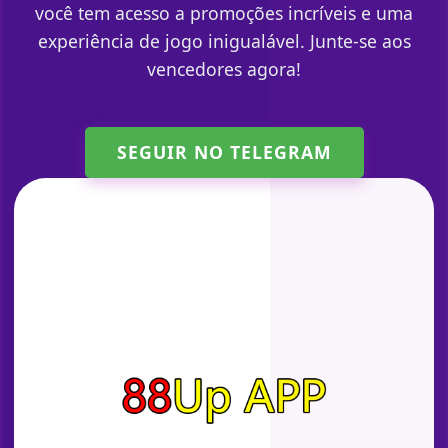
você tem acesso a promoções incríveis e uma
experiência de jogo inigualável. Junte-se aos
vencedores agora!
SEGUIR NO TELEGRAM