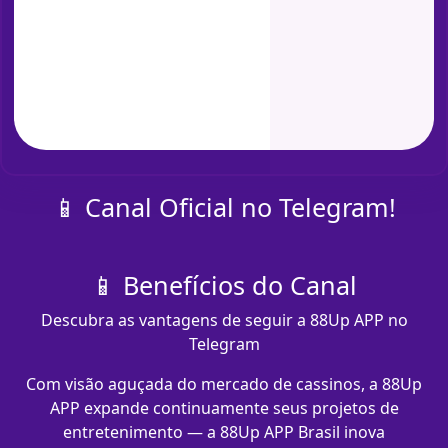
📱 Canal Oficial no Telegram!
📱 Benefícios do Canal
Descubra as vantagens de seguir a 88Up APP no
Telegram
Com visão aguçada do mercado de cassinos, a 88Up
APP expande continuamente seus projetos de
entretenimento — a 88Up APP Brasil inova