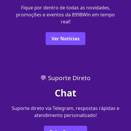
Fique por dentro de todas as novidades,
promoções e eventos da 8998Win em tempo
real!
Ver Notícias
💬 Suporte Direto
Chat
Suporte direto via Telegram, respostas rápidas e
atendimento personalizado!