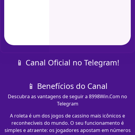
📱 Canal Oficial no Telegram!
📱 Benefícios do Canal
Descubra as vantagens de seguir a 8998Win.Com no
Telegram
A roleta é um dos jogos de cassino mais icônicos e
reconhecíveis do mundo. O seu funcionamento é
simples e atraente: os jogadores apostam em números