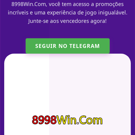
8998Win.Com, você tem acesso a promoções
incríveis e uma experiência de jogo inigualável.
Junte-se aos vencedores agora!
SEGUIR NO TELEGRAM