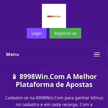
Login
Registrar-se
Menu
📱 8998Win.Com A Melhor
Plataforma de Apostas
Cadastre-se na 8998Win.Com para ganhar bônus
no cadastro e em cada recarga. Com a