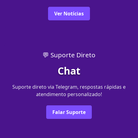
Ver Notícias
💬 Suporte Direto
Chat
Suporte direto via Telegram, respostas rápidas e
atendimento personalizado!
Falar Suporte