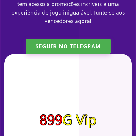
tem acesso a promoções incríveis e uma
experiência de jogo inigualável. Junte-se aos
vencedores agora!
SEGUIR NO TELEGRAM