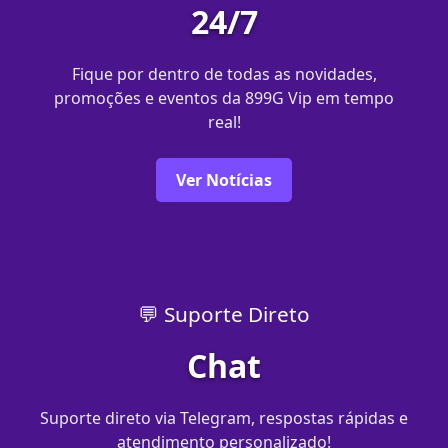
24/7
Fique por dentro de todas as novidades,
promoções e eventos da 899G Vip em tempo
real!
Ver Notícias
💬 Suporte Direto
Chat
Suporte direto via Telegram, respostas rápidas e
atendimento personalizado!