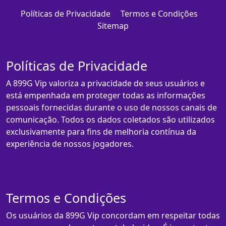
Políticas de Privacidade
Termos e Condições
Sitemap
Políticas de Privacidade
A 899G Vip valoriza a privacidade de seus usuários e
está empenhada em proteger todas as informações
pessoais fornecidas durante o uso de nossos canais de
comunicação. Todos os dados coletados são utilizados
exclusivamente para fins de melhoria contínua da
experiência de nossos jogadores.
Termos e Condições
Os usuários da 899G Vip concordam em respeitar todas