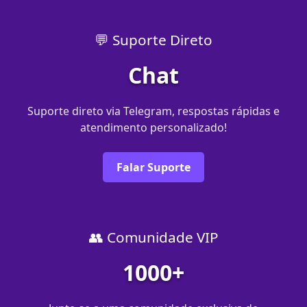
💬 Suporte Direto
Chat
Suporte direto via Telegram, respostas rápidas e
atendimento personalizado!
Falar Suporte
👥 Comunidade VIP
1000+