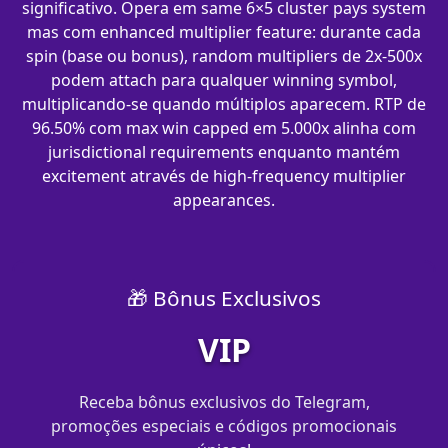
significativo. Opera em same 6×5 cluster pays system
mas com enhanced multiplier feature: durante cada
spin (base ou bonus), random multipliers de 2x-500x
podem attach para qualquer winning symbol,
multiplicando-se quando múltiplos aparecem. RTP de
96.50% com max win capped em 5.000x alinha com
jurisdictional requirements enquanto mantém
excitement através de high-frequency multiplier
appearances.
🎁 Bônus Exclusivos
VIP
Receba bônus exclusivos do Telegram,
promoções especiais e códigos promocionais