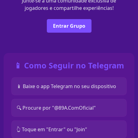
Junte-se a uma comunidade exclusiva de
jogadores e compartilhe experiências!
Entrar Grupo
📱 Como Seguir no Telegram
📱 Baixe o app Telegram no seu dispositivo
🔍 Procure por "@89A.ComOficial"
👆 Toque em "Entrar" ou "Join"