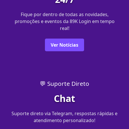
Fique por dentro de todas as novidades,
promoções e eventos da 89K Login em tempo
real!
Ver Notícias
💬 Suporte Direto
Chat
Suporte direto via Telegram, respostas rápidas e
atendimento personalizado!