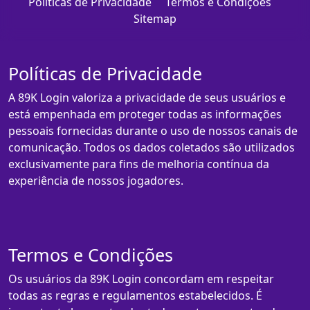
Políticas de Privacidade
Termos e Condições
Sitemap
Políticas de Privacidade
A 89K Login valoriza a privacidade de seus usuários e
está empenhada em proteger todas as informações
pessoais fornecidas durante o uso de nossos canais de
comunicação. Todos os dados coletados são utilizados
exclusivamente para fins de melhoria contínua da
experiência de nossos jogadores.
Termos e Condições
Os usuários da 89K Login concordam em respeitar
todas as regras e regulamentos estabelecidos. É