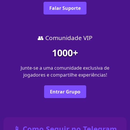
Falar Suporte
👥 Comunidade VIP
1000+
Junte-se a uma comunidade exclusiva de
jogadores e compartilhe experiências!
Entrar Grupo
📱 Como Seguir no Telegram