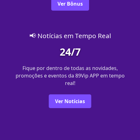
Ver Bônus
📢 Notícias em Tempo Real
24/7
Fique por dentro de todas as novidades,
promoções e eventos da 89Vip APP em tempo
real!
Ver Notícias