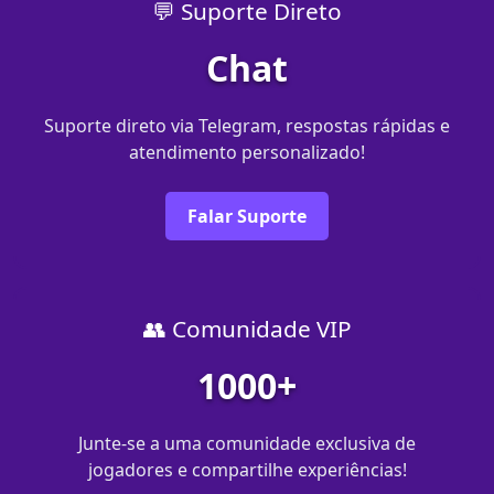
💬 Suporte Direto
Chat
Suporte direto via Telegram, respostas rápidas e
atendimento personalizado!
Falar Suporte
👥 Comunidade VIP
1000+
Junte-se a uma comunidade exclusiva de
jogadores e compartilhe experiências!