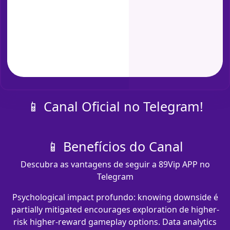
📱 Canal Oficial no Telegram!
📱 Benefícios do Canal
Descubra as vantagens de seguir a 89Vip APP no
Telegram
Psychological impact profundo: knowing downside é
partially mitigated encourages exploration de higher-
risk higher-reward gameplay options. Data analytics