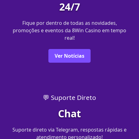
24/7
Fique por dentro de todas as novidades,
promoções e eventos da 8Win Casino em tempo
real!
Ver Notícias
💬 Suporte Direto
Chat
Suporte direto via Telegram, respostas rápidas e
atendimento personalizado!