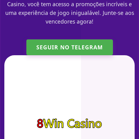
Casino, você tem acesso a promoções incríveis e
uma experiência de jogo inigualável. Junte-se aos
vencedores agora!
SEGUIR NO TELEGRAM