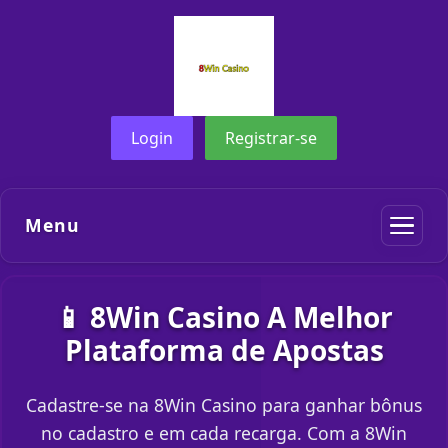
Login
Registrar-se
Menu
📱 8Win Casino A Melhor
Plataforma de Apostas
Cadastre-se na 8Win Casino para ganhar bônus
no cadastro e em cada recarga. Com a 8Win