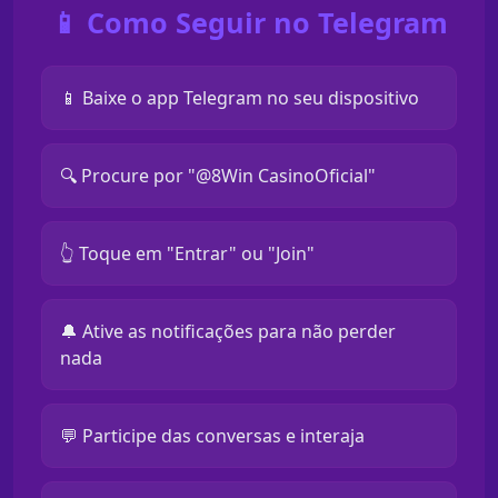
📱 Como Seguir no Telegram
📱 Baixe o app Telegram no seu dispositivo
🔍 Procure por "@8Win CasinoOficial"
👆 Toque em "Entrar" ou "Join"
🔔 Ative as notificações para não perder
nada
💬 Participe das conversas e interaja