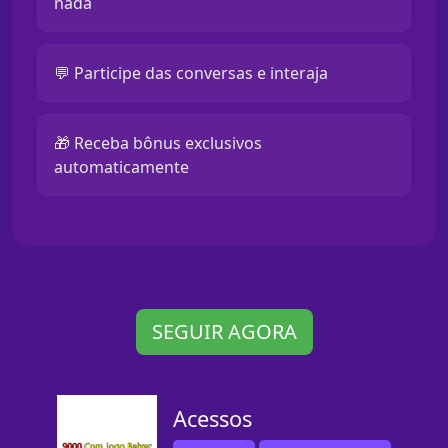
nada
💬 Participe das conversas e interaja
🎁 Receba bônus exclusivos
automaticamente
SEGUIR AGORA
Acessos