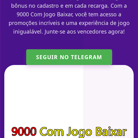
bônus no cadastro e em cada recarga. Com a
9000 Com Jogo Baixar, você tem acesso a
promoções incríveis e uma experiência de jogo
inigualável. Junte-se aos vencedores agora!
SEGUIR NO TELEGRAM