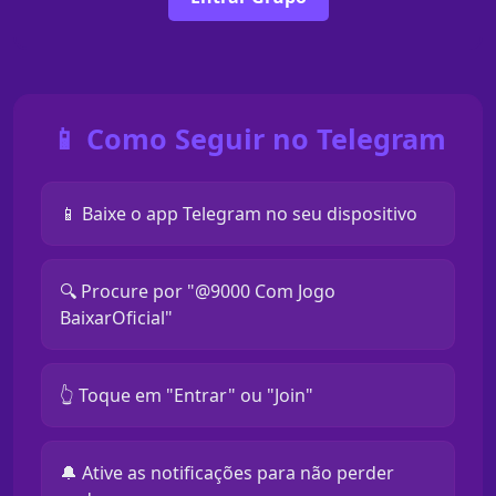
📱 Como Seguir no Telegram
📱 Baixe o app Telegram no seu dispositivo
🔍 Procure por "@9000 Com Jogo
BaixarOficial"
👆 Toque em "Entrar" ou "Join"
🔔 Ative as notificações para não perder