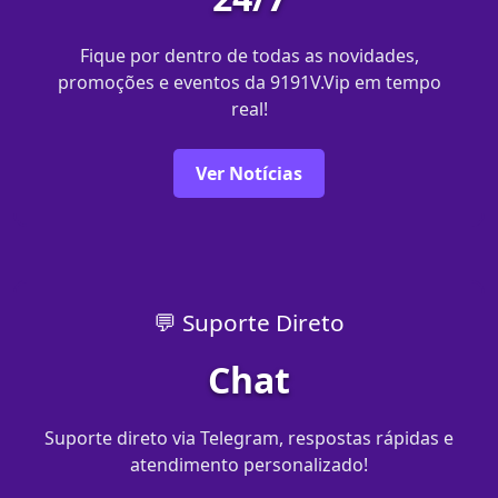
Fique por dentro de todas as novidades,
promoções e eventos da 9191V.Vip em tempo
real!
Ver Notícias
💬 Suporte Direto
Chat
Suporte direto via Telegram, respostas rápidas e
atendimento personalizado!