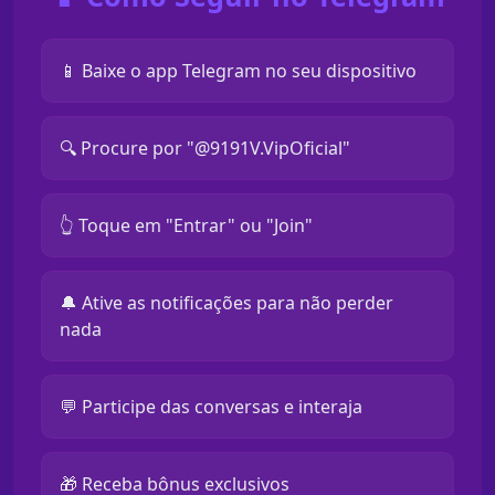
📱 Baixe o app Telegram no seu dispositivo
🔍 Procure por "@9191V.VipOficial"
👆 Toque em "Entrar" ou "Join"
🔔 Ative as notificações para não perder
nada
💬 Participe das conversas e interaja
🎁 Receba bônus exclusivos