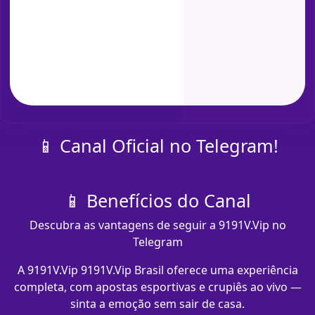
📱 Canal Oficial no Telegram!
📱 Benefícios do Canal
Descubra as vantagens de seguir a 9191V.Vip no
Telegram
A 9191V.Vip 9191V.Vip Brasil oferece uma experiência
completa, com apostas esportivas e crupiês ao vivo —
sinta a emoção sem sair de casa.