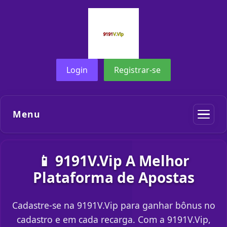
Login
Registrar-se
Menu
📱 9191V.Vip A Melhor
Plataforma de Apostas
Cadastre-se na 9191V.Vip para ganhar bônus no
cadastro e em cada recarga. Com a 9191V.Vip,