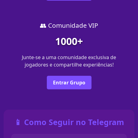
👥 Comunidade VIP
1000+
Junte-se a uma comunidade exclusiva de
jogadores e compartilhe experiências!
Entrar Grupo
📱 Como Seguir no Telegram