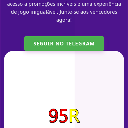
acesso a promoções incríveis e uma experiência
de jogo inigualável. Junte-se aos vencedores
agora!
SEGUIR NO TELEGRAM