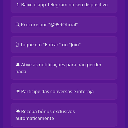
📱 Baixe o app Telegram no seu dispositivo
🔍 Procure por "@95ROficial"
👆 Toque em "Entrar" ou "Join"
🔔 Ative as notificações para não perder
nada
💬 Participe das conversas e interaja
🎁 Receba bônus exclusivos
automaticamente