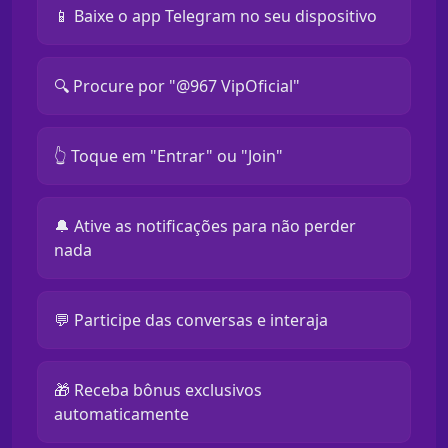
📱 Baixe o app Telegram no seu dispositivo
🔍 Procure por "@967 VipOficial"
👆 Toque em "Entrar" ou "Join"
🔔 Ative as notificações para não perder
nada
💬 Participe das conversas e interaja
🎁 Receba bônus exclusivos
automaticamente