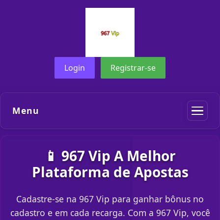
Login
Registrar-se
Menu
📱 967 Vip A Melhor
Plataforma de Apostas
Cadastre-se na 967 Vip para ganhar bônus no
cadastro e em cada recarga. Com a 967 Vip, você