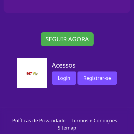
SEGUIR AGORA
Acessos
Login
Registrar-se
Políticas de Privacidade
Termos e Condições
Sitemap