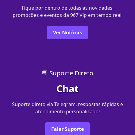
Fique por dentro de todas as novidades,
promoções e eventos da 967 Vip em tempo real!
Ver Notícias
💬 Suporte Direto
Chat
Suporte direto via Telegram, respostas rápidas e
atendimento personalizado!
Falar Suporte