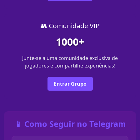
👥 Comunidade VIP
1000+
Junte-se a uma comunidade exclusiva de
jogadores e compartilhe experiências!
Entrar Grupo
📱 Como Seguir no Telegram