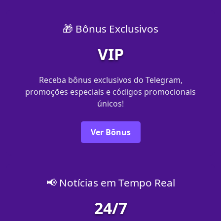
🎁 Bônus Exclusivos
VIP
Receba bônus exclusivos do Telegram,
promoções especiais e códigos promocionais
únicos!
Ver Bônus
📢 Notícias em Tempo Real
24/7