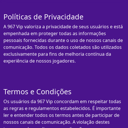
Políticas de Privacidade
A 967 Vip valoriza a privacidade de seus usuários e está
empenhada em proteger todas as informações
pessoais fornecidas durante o uso de nossos canais de
comunicação. Todos os dados coletados são utilizados
exclusivamente para fins de melhoria contínua da
experiência de nossos jogadores.
Termos e Condições
Os usuários da 967 Vip concordam em respeitar todas
as regras e regulamentos estabelecidos. É importante
ler e entender todos os termos antes de participar de
nossos canais de comunicação. A violação destes