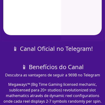
📱 Canal Oficial no Telegram!
📱 Benefícios do Canal
Descubra as vantagens de seguir a 969B no Telegram
Megaways™ (Big Time Gaming licensed mechanic,
sublicensed para 20+ studios) revolutionized slot
mathematics através de dynamic reel configurations
onde cada reel displays 2-7 symbols randomly per spin.