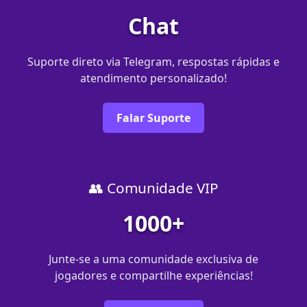
Chat
Suporte direto via Telegram, respostas rápidas e
atendimento personalizado!
Falar Suporte
👥 Comunidade VIP
1000+
Junte-se a uma comunidade exclusiva de
jogadores e compartilhe experiências!