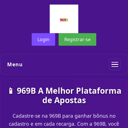
Login
Registrar-se
Menu
📱 969B A Melhor Plataforma
de Apostas
Cadastre-se na 969B para ganhar bônus no
cadastro e em cada recarga. Com a 969B, você