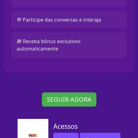
💬 Participe das conversas e interaja
🎁 Receba bônus exclusivos
automaticamente
SEGUIR AGORA
Acessos