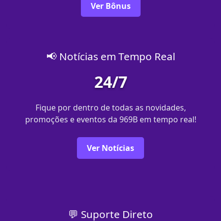
Ver Bônus
📢 Notícias em Tempo Real
24/7
Fique por dentro de todas as novidades,
promoções e eventos da 969B em tempo real!
Ver Notícias
💬 Suporte Direto