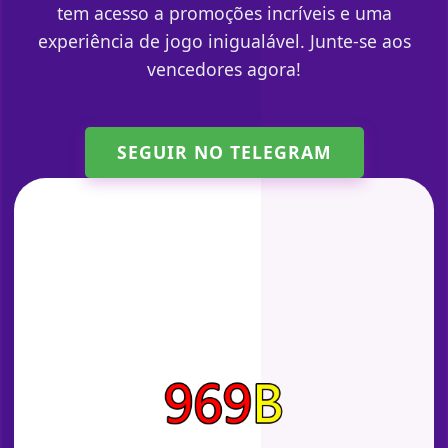
tem acesso a promoções incríveis e uma
experiência de jogo inigualável. Junte-se aos
vencedores agora!
SEGUIR NO TELEGRAM