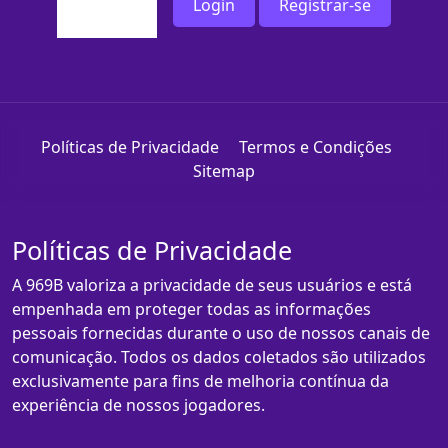
Login
Registrar-se
Políticas de Privacidade
Termos e Condições
Sitemap
Políticas de Privacidade
A 969B valoriza a privacidade de seus usuários e está
empenhada em proteger todas as informações
pessoais fornecidas durante o uso de nossos canais de
comunicação. Todos os dados coletados são utilizados
exclusivamente para fins de melhoria contínua da
experiência de nossos jogadores.