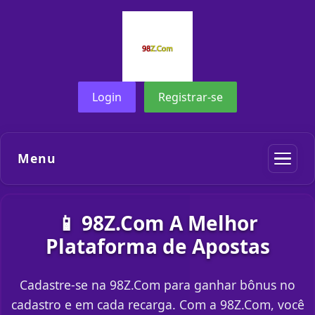
Login
Registrar-se
Menu
📱 98Z.Com A Melhor
Plataforma de Apostas
Cadastre-se na 98Z.Com para ganhar bônus no
cadastro e em cada recarga. Com a 98Z.Com, você