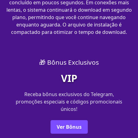
concluído em poucos segundos. Em conexões mais
lentas, o sistema continuará o download em segundo
plano, permitindo que você continue navegando
enquanto aguarda. O arquivo de instalação é
compactado para otimizar o tempo de download.
🎁 Bônus Exclusivos
VIP
Receba bônus exclusivos do Telegram,
promoções especiais e códigos promocionais
únicos!
Ver Bônus