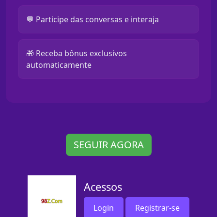
💬 Participe das conversas e interaja
🎁 Receba bônus exclusivos
automaticamente
SEGUIR AGORA
Acessos
Login
Registrar-se