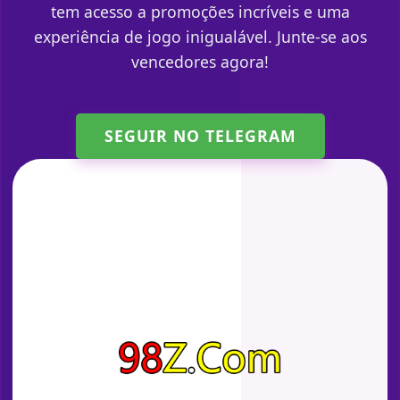
tem acesso a promoções incríveis e uma
experiência de jogo inigualável. Junte-se aos
vencedores agora!
SEGUIR NO TELEGRAM